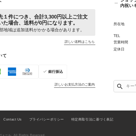
て
ショッ
内祝い
先１件につき、合計3,300円以上ご注文
いた場合、送料が0円になります。
所在地
部地域は追加送料がかかる場合があります。
TEL
詳しい送料はこちら
営業時間
定休日
いて
銀行振込
詳しいお支払方法のご案内
search
Contact Us
プライバシーポリシー
特定商取引法に基づく表記
ル. All Rights Reserved.