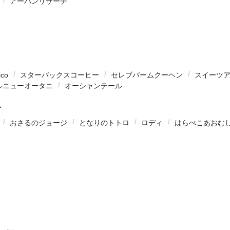
アーバンリサーチ
ico
スターバックスコーヒー
セレブバームクーヘン
スイーツ
ルニューオータニ
オーシャンテール
ト
おさるのジョージ
となりのトトロ
ロディ
はらぺこあおむ