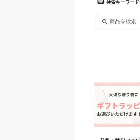
検索キーワード
search