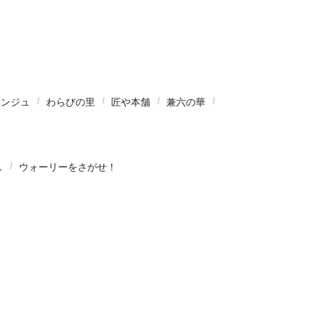
アンジュ
わらびの里
匠や本舗
兼六の華
し
ウォーリーをさがせ！